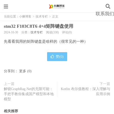
联系我们
当前位置：
小狮博客
>
技术专栏
>
正文
stm32 F103C8T6 4×4矩阵键盘使用
2024-10-30
分类：
技术专栏
阅读(338)
评论(0)
先看看我用的矩阵键盘是啥样的（很常见的一种）
赞(
0
)
分享到：
更多
(
0
)
上一篇
下一篇
解锁GraphRag.Net的无限可能：
Kotlin 布尔值教程：深入理解与
手把手教你集成国产模型和本地
应用示例
模型
相关推荐