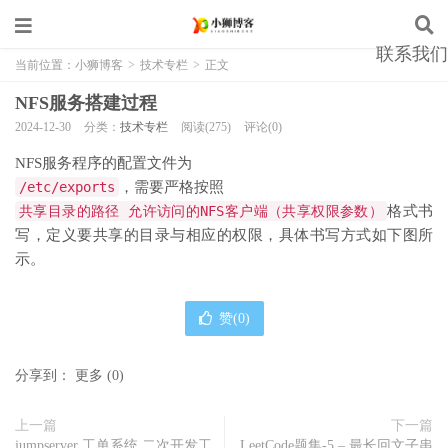
联系我们
当前位置：
小狮博客
>
技术专栏
>
正文
NFS服务搭建过程
2024-12-30
分类：
技术专栏
阅读(275)
评论(0)
NFS服务程序的配置文件为
/etc/exports
，需要严格按照
共享目录的路径 允许访问的NFS客户端（共享权限参数）
格式书
写，定义要共享的目录与相应的权限，具体书写方式如下图所
示。
赞(
0
)
分享到：
更多
(
0
)
上一篇
下一篇
jumpserver 工单系统 二次开发工
LeetCode题集-5 – 最长回文子串