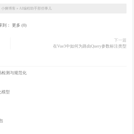
：
小狮博客
»
AI编程助手那些事儿
享到：
更多
(
0
)
下一篇
在Vue3中如何为路由Query参数标注类型
字符编码检测与规范化
化模型
n包