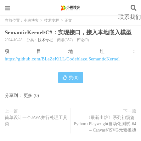
联系我们
当前位置：
小狮博客
>
技术专栏
>
正文
SemanticKernel/C#：实现接口，接入本地嵌入模型
2024-10-28
分类：
技术专栏
阅读(352)
评论(0)
项目地址：
https://github.com/BLaZeKiLL/Codeblaze.SemanticKernel
赞(
0
)
分享到：
更多
(
0
)
上一篇
下一篇
简单设计一个JAVA并行处理工具
《最新出炉》系列初窥篇-
类
Python+Playwright自动化测试-64
– Canvas和SVG元素推拽