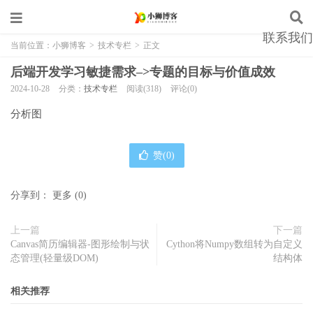
联系我们
当前位置：
小狮博客
>
技术专栏
>
正文
后端开发学习敏捷需求–>专题的目标与价值成效
2024-10-28
分类：
技术专栏
阅读(318)
评论(0)
分析图
赞(
0
)
分享到：
更多
(
0
)
上一篇
下一篇
Canvas简历编辑器-图形绘制与状
Cython将Numpy数组转为自定义
态管理(轻量级DOM)
结构体
相关推荐