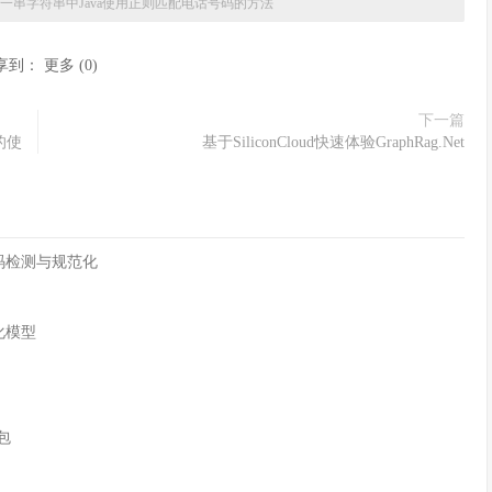
一串字符串中Java使用正则匹配电话号码的方法
享到：
更多
(
0
)
下一篇
n的使
基于SiliconCloud快速体验GraphRag.Net
字符编码检测与规范化
化模型
n包