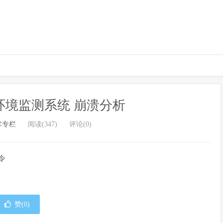
某环境监测系统 崩溃分析
术专栏
阅读(347)
评论(0)
令
赞(
0
)