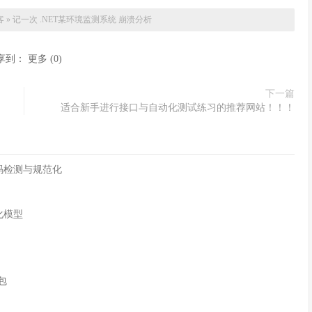
客
»
记一次 .NET某环境监测系统 崩溃分析
享到：
更多
(
0
)
下一篇
适合新手进行接口与自动化测试练习的推荐网站！！！
字符编码检测与规范化
化模型
n包