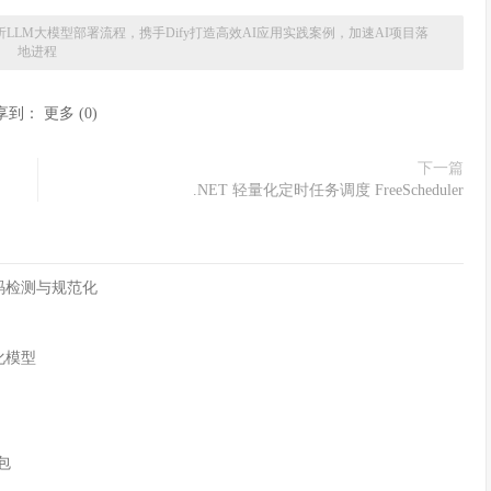
全面解析LLM大模型部署流程，携手Dify打造高效AI应用实践案例，加速AI项目落
地进程
享到：
更多
(
0
)
下一篇
.NET 轻量化定时任务调度 FreeScheduler
字符编码检测与规范化
化模型
n包