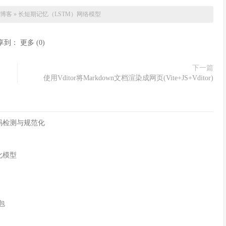
博客
»
长短期记忆（LSTM）网络模型
享到：
更多
(
0
)
下一篇
使用Vditor将Markdown文档渲染成网页(Vite+JS+Vditor)
字符编码检测与规范化
化模型
n包