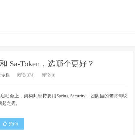
hiro 和 Sa-Token，选哪个更好？
术专栏
阅读(374)
评论(0)
上，架构师坚持要用Spring Security，团队里的老将却说
个后起之秀。
赞(
0
)