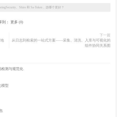
pringSecurity、Shiro 和 Sa-Token，选哪个更好？
享到：
更多
(
0
)
下一篇
存地
从日志到检索的一站式方案——采集、清洗、入库与可视化的
组件协同关系图
字符编码检测与规范化
化模型
n包