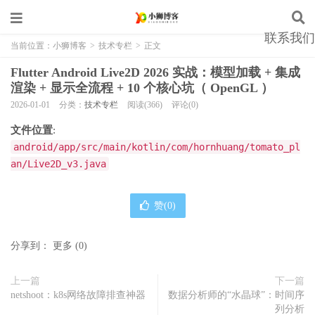
联系我们
当前位置：
小狮博客
>
技术专栏
>
正文
Flutter Android Live2D 2026 实战：模型加载 + 集成
渲染 + 显示全流程 + 10 个核心坑（ OpenGL ）
2026-01-01
分类：
技术专栏
阅读(366)
评论(0)
文件位置
:
android/app/src/main/kotlin/com/hornhuang/tomato_pl
an/Live2D_v3.java
赞(
0
)
分享到：
更多
(
0
)
上一篇
下一篇
netshoot：k8s网络故障排查神器
数据分析师的“水晶球”：时间序
列分析