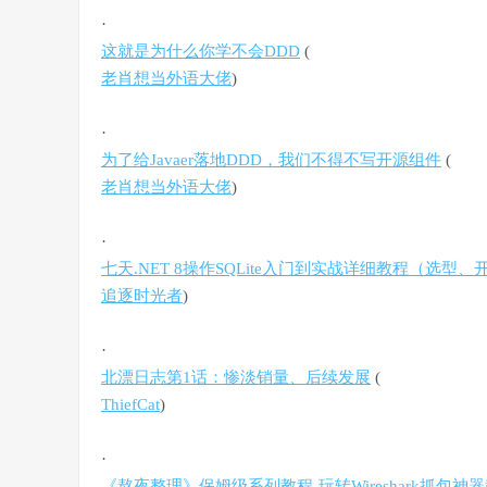
·
这就是为什么你学不会DDD
(
老肖想当外语大佬
)
·
为了给Javaer落地DDD，我们不得不写开源组件
(
老肖想当外语大佬
)
·
七天.NET 8操作SQLite入门到实战详细教程（选型
追逐时光者
)
·
北漂日志第1话：惨淡销量、后续发展
(
ThiefCat
)
·
《熬夜整理》保姆级系列教程-玩转Wireshark抓包神器教程(