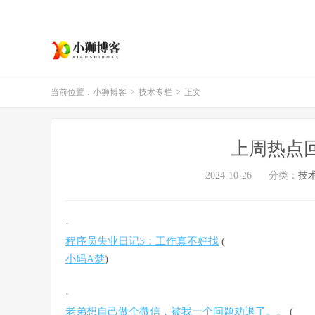
当前位置：
小狮博客
>
技术专栏
>
正文
上周热点回顾
2024-10-26
分类：
技
·
程序员失业日记3：工作真不好找
(
小码A梦
)
·
老弟想自己做个微信，被我一个问题劝退了。。
(