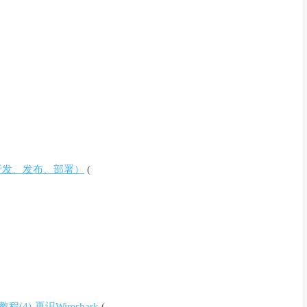
、开发、发布、部署）
(
4)-再识Wireshark
(