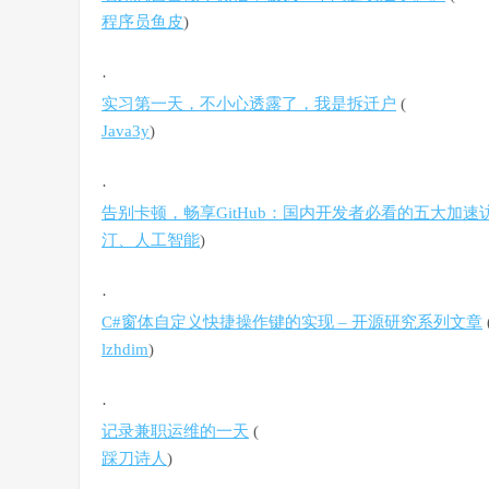
程序员鱼皮
)
·
实习第一天，不小心透露了，我是拆迁户
(
Java3y
)
·
告别卡顿，畅享GitHub：国内开发者必看的五大加
汀、人工智能
)
·
C#窗体自定义快捷操作键的实现 – 开源研究系列文章
lzhdim
)
·
记录兼职运维的一天
(
踩刀诗人
)