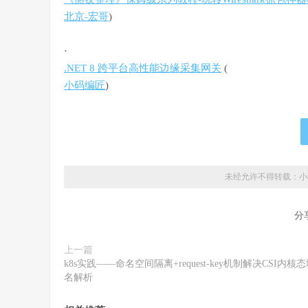
北京-宏哥
)
·
.NET 8 跨平台高性能边缘采集网关
(
小码编匠
)
未经允许不得转载：
小
分
上一篇
k8s实践——命名空间隔离+request-key机制解决CSI内核
名解析