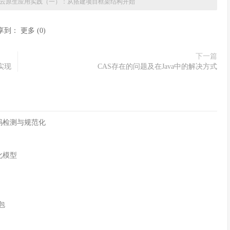
ET云原生应用实践（一）：从搭建项目框架结构开始
享到：
更多
(
0
)
下一篇
种实现
CAS存在的问题及在Java中的解决方式
字符编码检测与规范化
化模型
n包