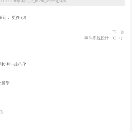
»
C++20新增属性[[no_unique_address]]详解
享到：
更多
(
0
)
下一篇
事件系统设计（C++）
字符编码检测与规范化
化模型
n包