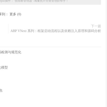
toryOpus插件：“照得标管理器”-海量照片分类管理好帮手！
享到：
更多
(
0
)
下一篇
ABP VNext 系列：框架启动流程以及依赖注入原理和源码分析
字符编码检测与规范化
化模型
n包