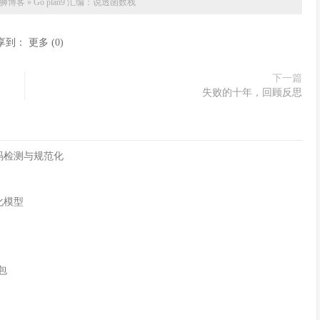
狮博客
»
Go plan9 汇编：说透函数栈
享到：
更多
(
0
)
下一篇
失败的十年，回顾反思
字符编码检测与规范化
化模型
n包