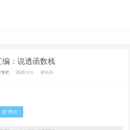
n9 汇编：说透函数栈
术专栏
阅读(313)
评论(0)
赞(
0
)