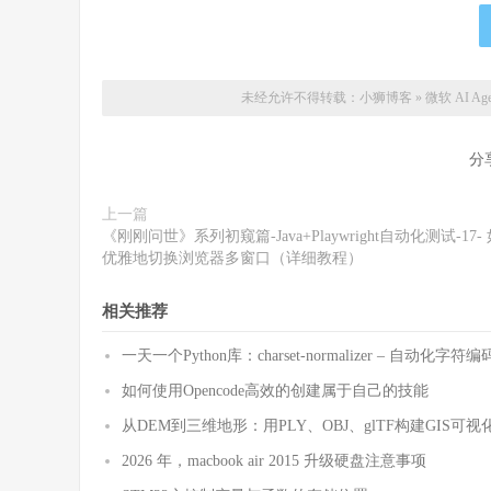
未经允许不得转载：
小狮博客
»
​微软 AI A
分
上一篇
《刚刚问世》系列初窥篇-Java+Playwright自动化测试-17-
优雅地切换浏览器多窗口（详细教程）
相关推荐
一天一个Python库：charset-normalizer – 自动化
如何使用Opencode高效的创建属于自己的技能
从DEM到三维地形：用PLY、OBJ、glTF构建GIS可视
2026 年，macbook air 2015 升级硬盘注意事项