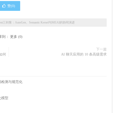
赞(
0
)
gent三剑客：AutoGen、Semantic Kernel与MEAI的协同演进
享到：
更多
(
0
)
下一篇
 如何
AI 聊天应用的 10 条高级需求
字符编码检测与规范化
化模型