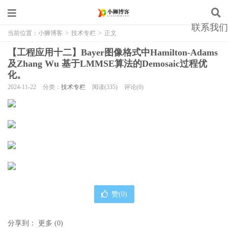
联系我们
当前位置：
小狮博客
>
技术专栏
>
正文
【工程应用十二】Bayer图像格式中Hamilton-Adams
及Zhang Wu 基于LMMSE算法的Demosaic过程优
化。
2024-11-22
分类：
技术专栏
阅读(335)
评论(0)
赞(
0
)
分享到：
更多
(
0
)