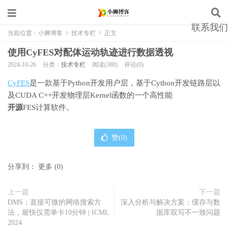
联系我们
当前位置：
小狮博客
>
技术专栏
>
正文
使用CyFES对配体运动轨迹进行数据透视
2024-10-26
分类：
技术专栏
阅读(380)
评论(0)
CyFES
是一款基于Python开发用户层，基于Cython开发链路层以
及CUDA C++开发物理层Kernel函数的一个高性能
开源
FES计算软件。
赞(
0
)
分享到：
更多
(
0
)
上一篇
下一篇
DMS：直接可微的网络搜索方
深入分析与解决方案：缓存与数
法，最快仅需单卡10分钟 | ICML
据库双写不一致问题
2024