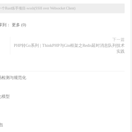
Rust练手项目-wssh(SSH over Websocket Client)
享到：
更多
(
0
)
下一篇
PHP转Go系列 | ThinkPHP与Gin框架之Redis延时消息队列技术
实践
字符编码检测与规范化
化模型
n包