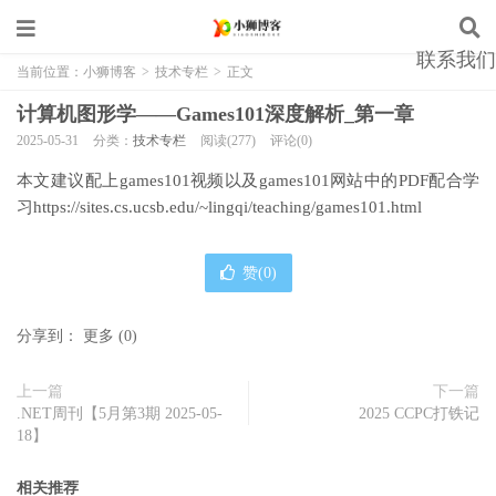
联系我们
当前位置：
小狮博客
>
技术专栏
>
正文
计算机图形学——Games101深度解析_第一章
2025-05-31
分类：
技术专栏
阅读(277)
评论(0)
本文建议配上games101视频以及games101网站中的PDF配合学
习https://sites.cs.ucsb.edu/~lingqi/teaching/games101.html
赞(
0
)
分享到：
更多
(
0
)
上一篇
下一篇
.NET周刊【5月第3期 2025-05-
2025 CCPC打铁记
18】
相关推荐