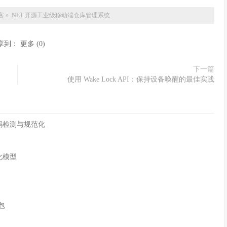
客
»
.NET 开源工业级移动端仓库管理系统
享到：
更多
(
0
)
下一篇
使用 Wake Lock API：保持设备唤醒的最佳实践
字符编码检测与规范化
化模型
n包