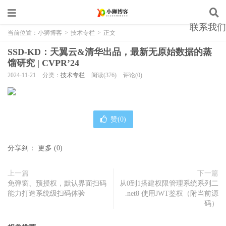
联系我们
当前位置：
小狮博客
>
技术专栏
>
正文
SSD-KD：天翼云&清华出品，最新无原始数据的蒸
馏研究 | CVPR’24
2024-11-21
分类：
技术专栏
阅读(376)
评论(0)
赞(
0
)
分享到：
更多
(
0
)
上一篇
下一篇
免弹窗、预授权，默认界面扫码
从0到1搭建权限管理系统系列二
能力打造系统级扫码体验
.net8 使用JWT鉴权（附当前源
码）