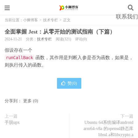
联系我们
当前位置：
小狮博客
>
技术专栏
>
正文
全面掌握 Jest：从零开始的测试指南（下篇）
2024-11-21
分类：
技术专栏
阅读(321)
评论(0)
假设存在一个
runCallBack
函数，其作用是判断入参是否为函数，如果是，
则执行传入的函数。
赞(
0
)
分享到：
更多
(
0
)
上一篇
下一篇
手脱upx
Ubuntu 64系统编译android
arm64-v8a 的openssl静态库
libssl.a和libcrypto.a