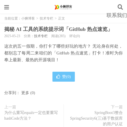
联系我们
当前位置：
小狮博客
>
技术专栏
>
正文
揭秘 AI 工具的系统提示词「GitHub 热点速览」
2025-05-23
分类：
技术专栏
阅读(285)
评论(0)
这次的五一假期，你打卡了哪些好玩的地方？️ 无论身在何处，
都别忘了每周二来咱们的「GitHub 热点速览」打卡！准时为你
奉上最新、最热的开源项目！
赞(
0
)
分享到：
更多
(
0
)
上一篇
下一篇
为什么重写equals一定也要重写
SpringBoot3整合
hashCode方法？
SpringSecurity6(三)基于数据库
的用户认证