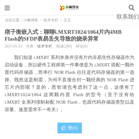
联系我们
当前位置：
小狮博客
>
技术专栏
>
正文
痞子衡嵌入式：聊聊i.MXRT1024/1064片内4MB
Flash的SFDP表易丢失导致的烧录异常
2025-05-23
分类：
技术专栏
阅读(280)
评论(0)
我们知道 i.MXRT 系列本身并没有片内非易失性存储器作为
启动设备，所以硬件工程师第一件事便是为 i.MXRT 搭配一颗外
置代码存储器，而串行 NOR Flash 往往是代码存储器的第一选
择。既然这是刚需，为何不直接合封一颗经典的 NOR Flash 进
芯片内部呢？是的，恩智浦也考虑到了这一点，这便有了
i.MXRT1024/1064 这两颗内置 Flash 的型号（至于没有给
i.MXRT 全系列强制标配 NOR Flash，也跟代码存储器类型以及
容量、速度需求不一有关）。
赞(
0
)